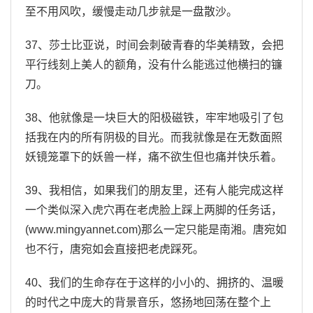
至不用风吹，缓慢走动几步就是一盘散沙。
37、莎士比亚说，时间会刺破青春的华美精致，会把
平行线刻上美人的额角，没有什么能逃过他横扫的镰
刀。
38、他就像是一块巨大的阳极磁铁，牢牢地吸引了包
括我在内的所有阴极的目光。而我就像是在无数面照
妖镜笼罩下的妖兽一样，痛不欲生但也痛并快乐着。
39、我相信，如果我们的朋友里，还有人能完成这样
一个类似深入虎穴再在老虎脸上踩上两脚的任务话，
(www.mingyannet.com)那么一定只能是南湘。唐宛如
也不行，唐宛如会直接把老虎踩死。
40、我们的生命存在于这样的小小的、拥挤的、温暖
的时代之中庞大的背景音乐，悠扬地回荡在整个上