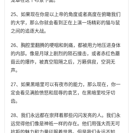
笼罩在这个布景下面。
25、如果现在你是以上帝的角度或者高度在俯瞰我们
的大学，那么你就会看到正在上演一场精彩的猫与鼠
之间的追逐大战。
26、胸腔里翻腾的哽咽和刺痛，都被用力地压进身体
的内部。像是月球上剧烈的陨石撞击，或者赤红色蘑
菇云的爆炸，被真空阻隔之后，万籁俱寂，空洞无
声。
27、如果黑暗里可以有夜市的能力，那么现在，你一
定会看见满脸愤怒和屈辱的袁艺，在黑暗里咬牙切
齿。
28、我们永远都在崇拜着那些闪闪发亮的人。我们永
远觉得他们像是神祗一样的存在。他们用强大而无可
抗拒的魅力和力量征服着世界。但是我们永远不知