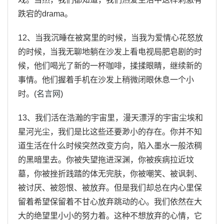
跌宕的drama。
12、当我沉睡在被窝里的时候，当我为爱情心花怒放
的时候，当我无聊地躺在沙发上看电视局肥皂剧的时
候，他们喝光了新的一杯咖啡，揉揉眼睛，继续新的
事情。他们握着手机在沙发上稍微闭眼休息一个小
时。(
名言网
)
13、我们活在浩瀚的宇宙里，漫天漂浮的宇宙尘埃和
星河光尘，我们是比这些还要渺小的存在。你并不知
道生活在什么时候突然改变方向，陷入墨水一般浓稠
的黑暗里去。你被失望拖进深渊，你被疾病拉近坟
墓，你被挫折践踏的体无完肤，你被嘲笑、被讽刺、
被讨厌、被怨恨、被放弃。但是我们却总在内心里保
留着希望保留着不甘心放弃跳动的心。我们依然在大
大的绝望里小小的努力着。这种不想放弃的心情，它