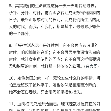
8、其实我们的生命就是这样一天一天地转动过去。
秒针、分针、时针，拖着虚影转动成无数密密麻麻的
日子，最终汇聚成时间的长河，变成我们所生活的庞
大的时代。而我，和我们，都是其中，最最渺小微茫
的一个部分。
9、但是生活永远不是连续剧。它不会再应该浪漫的
时候，响起煽情的音乐；它不会再男主角深情告白的
时候，就让女主角浓烈的回应；它不会再这样需要温
柔和甜蜜的时刻，就打翻一杯浓浓的蜂蜜。(
名言网
)
10、她像美国总统一样，无论发生什么样的事情，哪
怕是世贸双子被炸平了，她也依然是镇定而冷静的，
她不会悲伤春秋，只会思考如果控制损失。
11、血肉横飞只是开始而已。魂飞魄散才是真正的好
戏。当然，我们都知道，我们热爱生活中这样刺激有