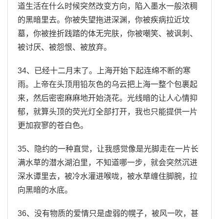
道生活在什么时候突然改变方向，陷入墨水一般浓稠
的黑暗里去。你被失望拖进深渊，你被疾病拉近坟
墓，你被挫折践踏的体无完肤，你被嘲笑、被讽刺、
被讨厌、被怨恨、被放弃。
34、已经十二月末了。上海开始下起连绵不断的寒
雨。上帝在头顶用铅灰色的乌云把上海一整个包裹起
来，然后密密麻麻地开始浇花。光线暗的让人心情抑
郁，就算头顶的荧光灯全部打开，我也只能提供一片
更加寂寥的苍白色。
35、隐约的一种直觉，让我感觉像是光脚走在一片长
满水草的潜水湖泊里，不知道哪一步，就会突然沉进
深水谭里去，被冷水灌进喉咙，被水草缠住脚腕，拉
向黑暗的水底。
36、没有物质的爱情只是虚弱的幌子，被风一吹，甚