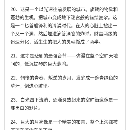
20、这是一个以光速往前发展的城市。旋转的物欲和
蓬勃的生机，把城市变成地下迷宫般的错综复杂。这
是一个匕首般锋利的冷漠时代。在人的心脏上挖出一
个又一个洞，然后埋进滴答滴答的炸弹。财富两级的
迅速分化，活生生的把人的灵魂撕成了两半。
21、这才是悲剧的最强音节——弥漫在整个空旷天地
间的，低沉提琴的巨大悲鸣。
22、惆怅的青春，叛逆的岁月，发酵成一碗青绿色的
草汁，倒进心脏里。
23、白光四下流淌，逐渐炎热起来的空旷街道像是一
部黑白的默片。
24、巨大的月亮像是一个精美的布景，整个上海都被