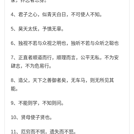
家，养志者忘身。
4、君子之心，似青天白日，不可使人不知。
5、昊天太怃，予慎无辜。
6、独视不若与众视之明也，独听不若与众听之聪也
7、正直者顺道而行，顺理而言，公平无私，不为安
肆志，不为危易行。
8、造父，天下之善御者矣，无车马，则无所见其
能。
9、不能则学，不知则问。
10、贤母使子贤也。
11、厄穷而不悯，遗失而不怒。