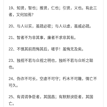
19、知贤，智也；推贤，仁也；引贤，义也。有此三
者，又何加焉？
20、与人以实，虽疏必密；与人以虚，虽戚必疏。
21、智者不为非其事，廉者不求非其有。
22、不慎其前而悔其后，嗟乎！虽悔无及矣。
23、独视不若与众视之明也，独听不若与众听之聪
也。
24、伪诈不可长，空虚不可守；朽木不可雕，情亡不
可久。
25、有谔谔争臣者，其国昌；有默默谀臣者，其国
亡。