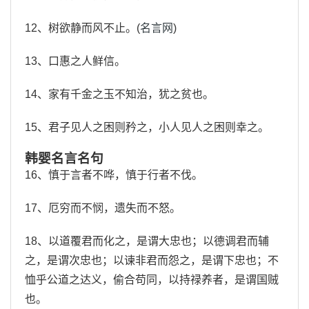
12、树欲静而风不止。(
名言网
)
13、口惠之人鲜信。
14、家有千金之玉不知治，犹之贫也。
15、君子见人之困则矜之，小人见人之困则幸之。
韩婴名言名句
16、慎于言者不哗，慎于行者不伐。
17、厄穷而不悯，遗失而不怒。
18、以道覆君而化之，是谓大忠也；以德调君而辅
之，是谓次忠也；以谏非君而怨之，是谓下忠也；不
恤乎公道之达义，偷合苟同，以持禄养者，是谓国贼
也。