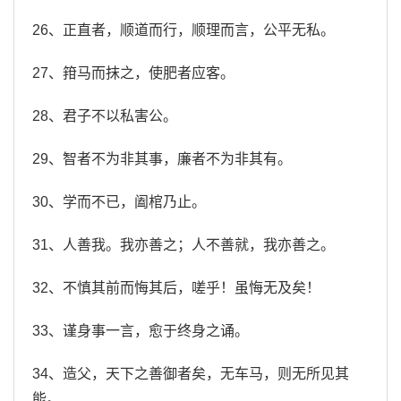
26、正直者，顺道而行，顺理而言，公平无私。
27、箝马而抹之，使肥者应客。
28、君子不以私害公。
29、智者不为非其事，廉者不为非其有。
30、学而不已，阖棺乃止。
31、人善我。我亦善之；人不善就，我亦善之。
32、不慎其前而悔其后，嗟乎！虽悔无及矣！
33、谨身事一言，愈于终身之诵。
34、造父，天下之善御者矣，无车马，则无所见其
能。