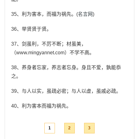
35、利为害本，而福为祸先。(
名言网
)
36、举贤贤于贤。
37、剑虽利，不厉不断；材虽美，
（www.mingyannet.com）不学不高。
38、养身者忘家，养志者忘身。身且不爱，孰能忝
之。
39、与人以实，虽疏必密；与人以虚，虽戚必疏。
40、利为害本而福为祸先。
1
2
3