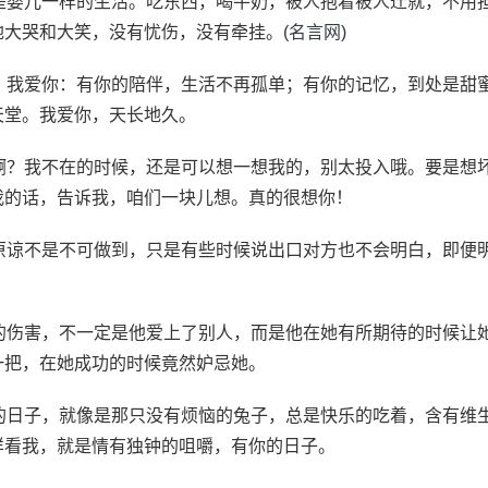
活是婴儿一样的生活。吃东西，喝牛奶，被人抱着被人迁就，不用
地大哭和大笑，没有忧伤，没有牵挂。(
名言网
)
道，我爱你：有你的陪伴，生活不再孤单；有你的记忆，到处是甜
天堂。我爱你，天长地久。
我啊？我不在的时候，还是可以想一想我的，别太投入哦。要是想
我的话，告诉我，咱们一块儿想。真的很想你！
，原谅不是不可做到，只是有些时候说出口对方也不会明白，即便
人的伤害，不一定是他爱上了别人，而是他在她有所期待的时候让
一把，在她成功的时候竟然妒忌她。
的日子，就像是那只没有烦恼的兔子，总是快乐的吃着，含有维生
样看我，就是情有独钟的咀嚼，有你的日子。