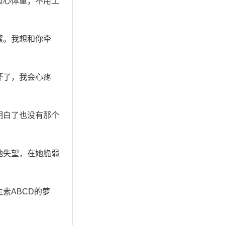
担心体重，不用工
蜜。我想和你牵
坏了，我会心疼
明白了也没有那个
她失望，在她脆弱
素ABCD的萝