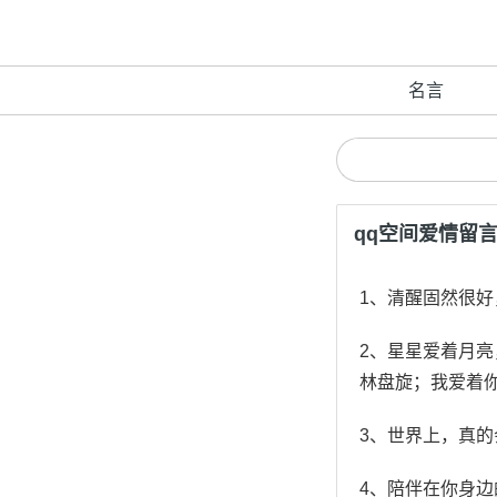
名言
qq空间爱情留
1、清醒固然很
2、星星爱着月
林盘旋；我爱着
3、世界上，真
4、陪伴在你身