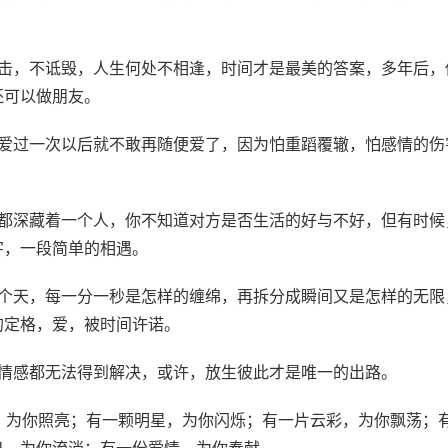
攻击，不诋毁，人生何处不相逢，时间才是最美的答案，多年后，
还可以做朋友。
真爱过一次以后就不敢再随便爱了，因为怕重蹈覆辙，怕感情的伤
中都深藏着一个人，你不知道对方是否生活的好与不好，但有时候
字，一段简单的相遇。
少个天，每一分一秒是怎样的缠绵，再拆分成瞬间又是怎样的无限
的定格，爱，被时间许诺。
份情感都无法得到解决，或许，放生彼此才是唯一的出路。
光，为你照亮；有一颗明星，为你闪烁；有一片云彩，为你飘荡；