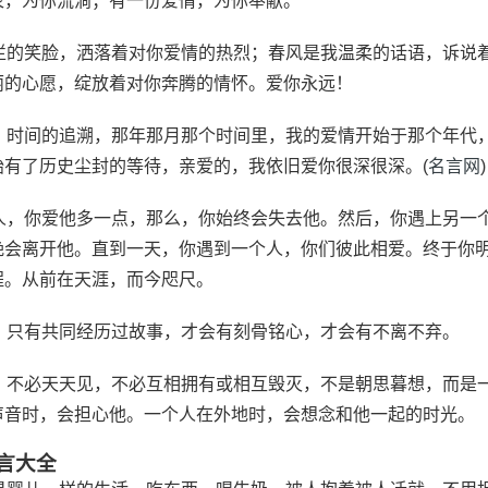
泉，为你流淌；有一份爱情，为你奉献。
灿烂的笑脸，洒落着对你爱情的热烈；春风是我温柔的话语，诉说
丽的心愿，绽放着对你奔腾的情怀。爱你永远！
纸，时间的追溯，那年那月那个时间里，我的爱情开始于那个年代
始有了历史尘封的等待，亲爱的，我依旧爱你很深很深。(
名言网
)
个人，你爱他多一点，那么，你始终会失去他。然后，你遇上另一
晚会离开他。直到一天，你遇到一个人，你们彼此相爱。终于你
程。从前在天涯，而今咫尺。
链，只有共同经历过故事，才会有刻骨铭心，才会有不离不弃。
人，不必天天见，不必互相拥有或相互毁灭，不是朝思暮想，而是
声音时，会担心他。一个人在外地时，会想念和他一起的时光。
言大全