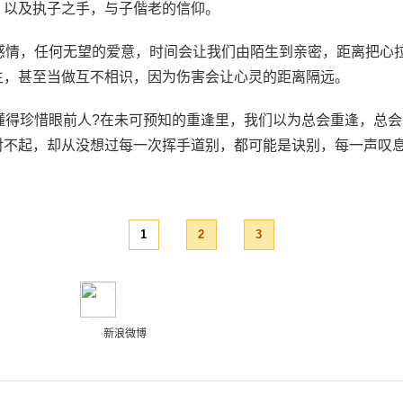
；以及执子之手，与子偕老的信仰。
的感情，任何无望的爱意，时间会让我们由陌生到亲密，距离把心
生，甚至当做互不相识，因为伤害会让心灵的距离隔远。
不懂得珍惜眼前人?在未可预知的重逢里，我们以为总会重逢，总
对不起，却从没想过每一次挥手道别，都可能是诀别，每一声叹
。
1
2
3
新浪微博