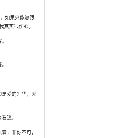
。
的，如果只能够跟
我其实很伤心。
容。
疑。
印是爱的升华，天
会看透。
执着；非你不可，