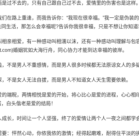
东西是过不去的，只有自己跟自己过不去，爱情里的伤害也是这样
我们在路上重逢，而我告诉你：“我现在很幸福。”我一定是伪装
共同生活，那怎么会幸福呢?告诉你我很幸福，只是不想让你知道
动叫相亲相爱，有一种感动叫相濡以沫，还有一种感动叫理解与包
yannet.com)婚姻犹如大海行舟，同心协力才能到达幸福的彼岸。
越浅，不是男人不重感情，而是男人很多时候都无法原谅女人的多
越深，不是女人无法自拔，而是男人不知道女人天生需要依赖。
是爱的端睨，两情相悦是爱的开始，将心比心是爱的进程，心心相
诺，白头偕老是爱的结局！
个人成长，时间让一个人坚强，终了的爱情让两个人一夜之间都学
情需要：怦然心动，你侬我侬的激情；经得起磨难，耐得住平淡的