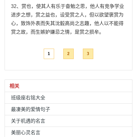
32、赏也，使其人有乐于奋勉之思，他人有竞争学业
进步之想，赏之益也，设受赏之人，但以欲望褒赏为
心，致饰外表而失其沈毅高尚之志趣，他人以不能得
赏之故，而生嫉妒嫌忌之情，是赏之损牟。
1
2
3
相关
班级座右铭大全
最凄美的爱情句子
关于机遇的名言
美丽心灵名言