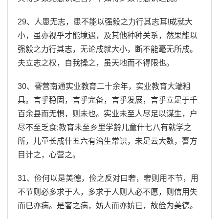
29、人患无志，患不能以强毅之力行其志耳!成就大
小，虽亦视乎才能境遇，及其他种种关系，然果能以
强毅之力行其志，无论成就大小，断不能毫无所成。
夫立志之权，自我操之，虽天地而不得限也。
30、謇营南通实业教育二十余年，实业教育大端粗
具。言乎稳固，言乎完备，言乎发展，言乎立足于千
百余县而无惧，则未也。实业未至人尽足以谋生，户
尽不至乏食;教育未至乡里学龄儿童什七八有就学之
所，儿童长成什五六有治生常识，未足云大数，謇方
目计之，心营之。
31、俭何以是美德，俭之反对曰奢，奢则用不节，用
不节则必多求于人，多求于人则人必不愿，则信用失
而已亦病。是奢之病，妨人而亦妨已，故俭为美德。