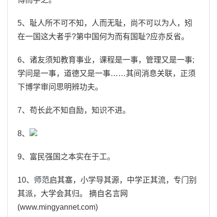
5、耻人所不可不知，人而无耻，尚不可以为人，矧
在一国这大者乎?第中国何为而有国耻?应亦反省。
6、诸友须知教育事业，课程是一事，管理又是一事;
学问是一事，道德又是一事……其间消息关联，正须
下博学审问思明辨功夫。
7、苟长此不知自励，知识不进。
8、
9、富民强国之本实在于工。
10、
师范
启其塞，小学导其源，中学正其流，专门别
其派，大学会其归。 摘自名言网
(www.mingyannet.com)