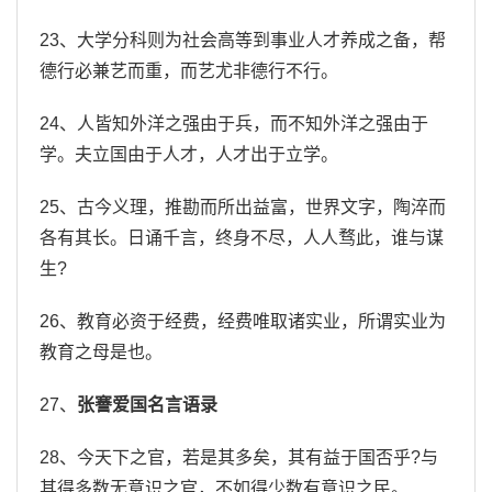
23、大学分科则为社会高等到事业人才养成之备，帮
德行必兼艺而重，而艺尤非德行不行。
24、人皆知外洋之强由于兵，而不知外洋之强由于
学。夫立国由于人才，人才出于立学。
25、古今义理，推勘而所出益富，世界文字，陶淬而
各有其长。日诵千言，终身不尽，人人骛此，谁与谋
生?
26、教育必资于经费，经费唯取诸实业，所谓实业为
教育之母是也。
27、
张謇爱国名言语录
28、今天下之官，若是其多矣，其有益于国否乎?与
其得多数无意识之官，不如得少数有意识之民。