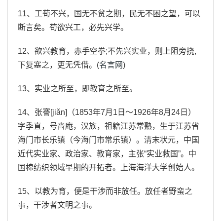
11、工苟不兴，国无不贫之期，民无不困之望，可以
断言矣。苟欲兴工，必先兴学。
12、欲兴教育，赤手空拳;不先兴实业，则上阻旁挠,
下复塞之，更无凭借。(
名言网
)
13、实业之所至，即教育之所至。
14、张謇[jiǎn]（1853年7月1日～1926年8月24日）
字季直，号啬庵，汉族，祖籍江苏常熟，生于江苏省
海门市长乐镇（今海门市常乐镇）。清末状元，中国
近代实业家、政治家、教育家，主张“实业救国”。中
国棉纺织领域早期的开拓者。上海海洋大学创始人。
15、以教为育，便是干涉而非放任。放任者野蛮之
事，干涉者文明之事。