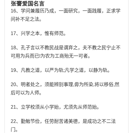
张謇爱国名言
16、学问兼履历乃成，一面研究，一面践履，正求学
问补不足之法。
17、兴学之本，惟有师范。
18、孔子言以不教民战是谓弃之，夫不教之民宁止不
可用为兵而已!为农为工商殆无一可者。
19、凡教之道，以严为轨;凡学之道，以静为轨。
20、明者处之，须能辨别事理,毋为所染,将以移俗,然
后可以为人师。
21、立学校须从小学始，尤须先从师范始。
22、勤勉节俭，任劳耐苦诸美德，是成功之不二法
门。