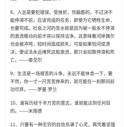
8、人总是要犯错误、受挫折、伤脑筋的，不过决不
能停滞不前；应该完成的任务，即使为它牺牲生命，
也要完成。社会之河的圣水就是因为被一股永不停滞
的激流推动向前才得以保持洁净。这意味着河岸偶尔
也会被冲垮，短时间造成损失，可是如果怕河堤溃
决，便设法永远堵死这股激流，那只会招致停滞和死
亡。——泰戈尔
9、生活是一场艰苦的斗争，永远不能休息一下，要
不然，你一寸一尺苦苦挣来的，就可能在一刹那间前
功尽弃。——罗曼·罗兰
10、谁有历经千辛万苦的意志，谁就能达到任何目
的。——米南德
11、只要有一种无穷的自信充满了心灵，再凭着坚强