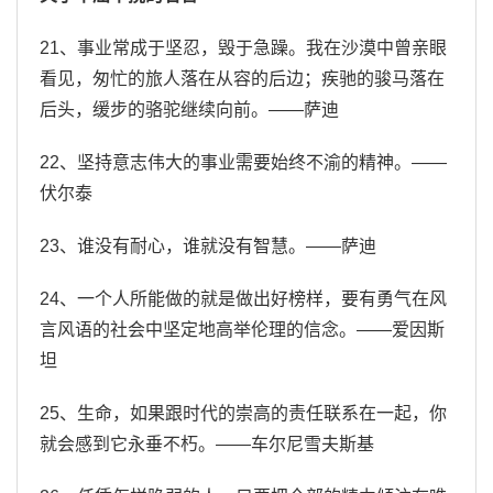
21、事业常成于坚忍，毁于急躁。我在沙漠中曾亲眼
看见，匆忙的旅人落在从容的后边；疾驰的骏马落在
后头，缓步的骆驼继续向前。——萨迪
22、坚持意志伟大的事业需要始终不渝的精神。——
伏尔泰
23、谁没有耐心，谁就没有智慧。——萨迪
24、一个人所能做的就是做出好榜样，要有勇气在风
言风语的社会中坚定地高举伦理的信念。——爱因斯
坦
25、生命，如果跟时代的崇高的责任联系在一起，你
就会感到它永垂不朽。——车尔尼雪夫斯基