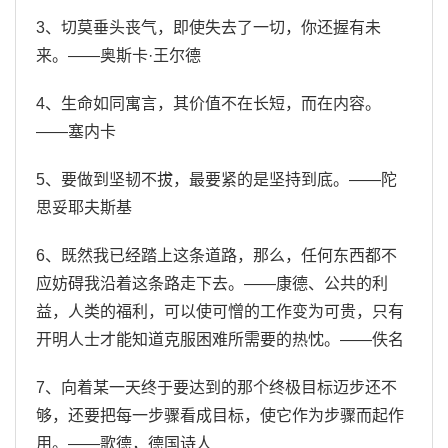
3、切莫垂头丧气，即使失去了一切，你还握有未
来。——奥斯卡·王尔德
4、生命如同寓言，其价值不在长短，而在内容。
——塞内卡
5、要做到坚韧不拔，最要紧的是坚持到底。——陀
思妥耶夫斯基
6、既然我已经踏上这条道路，那么，任何东西都不
应妨碍我沿着这条路走下去。——康德、公共的利
益，人类的福利，可以使可憎的工作变为可贵，只有
开明人士才能知道克服困难所需要的热忱。——佚名
7、向着某一天终于要达到的那个终极目标迈步还不
够，还要把每一步骤看成目标，使它作为步骤而起作
用。——歌德，德国诗人