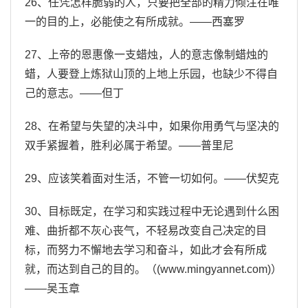
26、任凭怎样脆弱的人，只要把全部的精力倾注在唯
一的目的上，必能使之有所成就。——西塞罗
27、上帝的恩惠像一支蜡烛，人的意志像制蜡烛的
蜡，人要登上炼狱山顶的上地上乐园，也缺少不得自
己的意志。——但丁
28、在希望与失望的决斗中，如果你用勇气与坚决的
双手紧握着，胜利必属于希望。——普里尼
29、应该笑着面对生活，不管一切如何。——伏契克
30、目标既定，在学习和实践过程中无论遇到什么困
难、曲折都不灰心丧气，不轻易改变自己决定的目
标，而努力不懈地去学习和奋斗，如此才会有所成
就，而达到自己的目的。（(www.mingyannet.com)）
——吴玉章