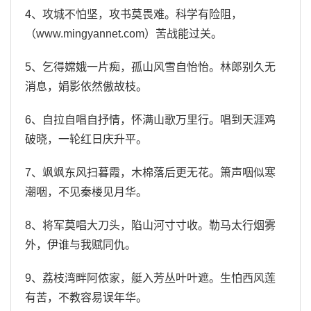
4、攻城不怕坚，攻书莫畏难。科学有险阻，
（www.mingyannet.com）苦战能过关。
5、乞得嫦娥一片痴，孤山风雪自怡怡。林郎别久无
消息，娟影依然傲故枝。
6、自拉自唱自抒情，怀满山歌万里行。唱到天涯鸡
破晓，一轮红日庆升平。
7、飒飒东风扫暮霞，木棉落后更无花。箫声咽似寒
潮咽，不见秦楼见月华。
8、将军莫唱大刀头，陷山河寸寸收。勒马太行烟雾
外，伊谁与我赋同仇。
9、荔枝湾畔阿侬家，艇入芳丛叶叶遮。生怕西风莲
有苦，不教容易误年华。