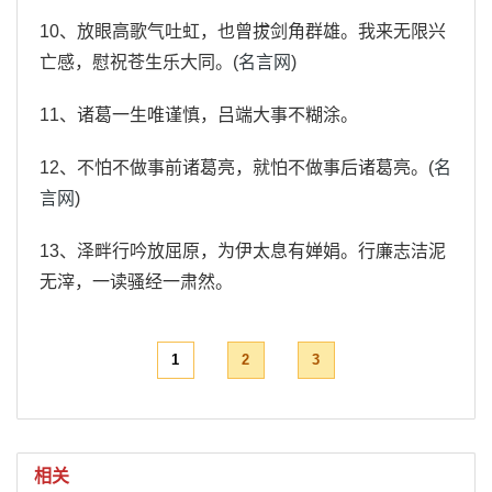
10、放眼高歌气吐虹，也曾拔剑角群雄。我来无限兴
亡感，慰祝苍生乐大同。(
名言网
)
11、诸葛一生唯谨慎，吕端大事不糊涂。
12、不怕不做事前诸葛亮，就怕不做事后诸葛亮。(
名
言网
)
13、泽畔行吟放屈原，为伊太息有婵娟。行廉志洁泥
无滓，一读骚经一肃然。
1
2
3
相关