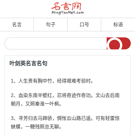
名言
句子
口号
标语
叶剑英名言名句
1、人生贵有胸中竹，经得艰难考验时。
2、血染东南半壁红，忍将奇迹作奇功。文山去后南
朝月，又照秦淮一叶枫。
3、寻芳归去马蹄骄，惆怅云山路已遥。可有轻雷惊
蛱蝶，一鞭残照总无聊。