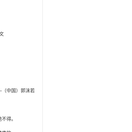
文
—（中国）郭沫若
他不得。