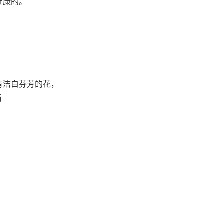
健康的。
有洁白芬芳的花，
盾