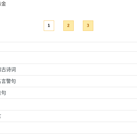
希金
1
2
3
和古诗词
名言警句
佳句
言