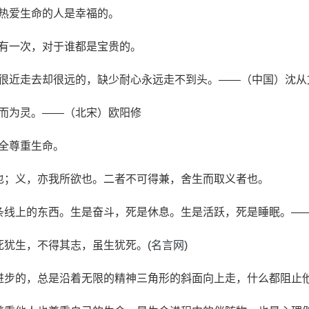
且热爱生命的人是幸福的。
只有一次，对于谁都是宝贵的。
来很近走去却很远的，缺少耐心永远走不到头。——（中国）沈从
死而为灵。——（北宋）欧阳修
全尊重生命。
欲也；义，亦我所欲也。二者不可得兼，舍生而取义者也。
一条线上的东西。生是奋斗，死是休息。生是活跃，死是睡眠。—
死犹生，不得其志，虽生犹死。(
名言网
)
是进步的，总是沿着无限的精神三角形的斜面向上走，什么都阻止