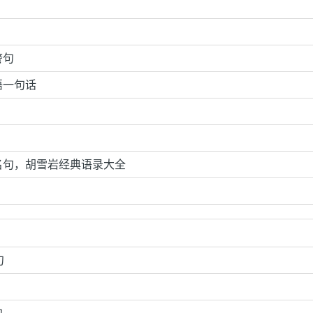
警句
语一句话
名句，胡雪岩经典语录大全
句