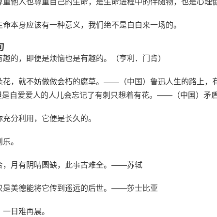
、尊重他人也尊重自己的生命，是生命进程中的伴随物，也是心理
，生命本身应该有一种意义，我们绝不是白白来一场的。
句
是有趣的，即便是烦恼也是有趣的。（亨利．门肯）
一朵花，就不妨做做会朽的腐草。——（中国）鲁迅人生的路上，
但是自爱爱人的人儿会忘记了有刺只想着有花。——（中国）矛
你充分利用，它便是长久的。
则乐。
合，月有阴晴圆缺，此事古难全。——苏轼
，只是美德能将它传到遥远的后世。——莎士比亚
，一日难再晨。