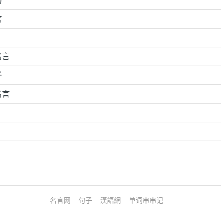
句
言
名言
子
名言
名言网
句子
漢語網
单词串串记