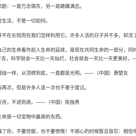
悲剧：一是万念俱灰，另一是踌躇满志。
对生活，不管一切如何。
途并不在长短而在我们怎样利用它。许多人活的日子并不多，却活
把自己的生命看作前人生命的延续，是现在共同生命的一部分，同
下去，科学就会一天比一天灿烂，社会就会一天比一天更美好。
如蜡烛一样，从顶燃到底，一直都是光明。——（中国）萧楚女
有两次，但是许多人连一次也不善于度过。
行舟，不进则退。——（中国）陈独秀
生命是一切宝物中最高的东西。
欺骗了你，不要忧郁，也不要愤慨！不顺心的时候暂且容忍：相信