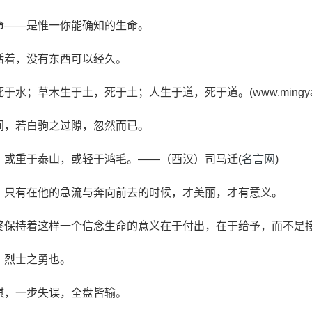
命——是惟一你能确知的生命。
活着，没有东西可以经久。
于水；草木生于土，死于土；人生于道，死于道。(www.mingyanne
间，若白驹之过隙，忽然而已。
，或重于泰山，或轻于鸿毛。——（西汉）司马迁(
名言网
)
水，只有在他的急流与奔向前去的时候，才美丽，才有意义。
始终保持着这样一个信念生命的意义在于付出，在于给予，而不是
，烈士之勇也。
棋，一步失误，全盘皆输。