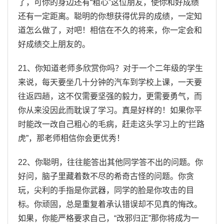
了，可你的身边还有“粗心”这位朋友，使你和好成绩
还有一定距离。聪明的你想获得优异的成绩，一定知
道怎么做了，对吧！相信在不久的将来，你一定会和
好成绩交上朋友的。
21、你知道老师多欣赏你吗？对于一个二年级的学生
来说，每天要坐几十分钟的汽车到学校上课，一天要
往返四趟，这不仅需要坚强的毅力，更需要勇气，而
你从来没因此而耽误了学习。真是好样的！如果你平
时能改一改自己粗心的毛病，赶走这头学习上的“拦路
虎”，那老师相信你会更优秀！
22、你聪明，往往能答出其他同学答不出的问题。你
好问，脑子里藏着数不尽的希奇古怪的问题。你贪
玩，尖利的手指是你武器，同学的脸是你攻击的目
标。你顽固，总是重复着承认错误却不见真的悔改。
如果，你能严格要求自己，“改邪归正”那你将成为一