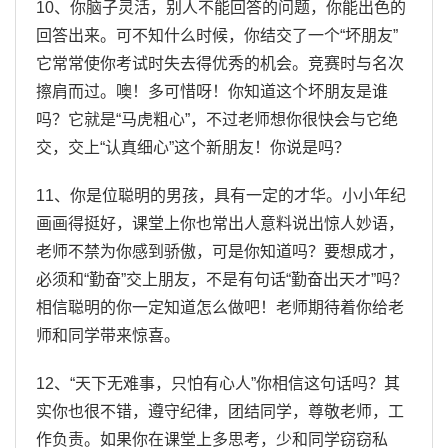
10、你脑子灵活，别人不能回答的问题，你能出色的
回答出来。可不知什么时候，你结交了一个“坏朋友”
它常常使你考试时失去得优秀的机会。竞赛时与名次
擦肩而过。噢！多可惜呀！你知道这个坏朋友是谁
吗？它就是“马虎粗心”，不过老师想你很快会与它绝
交，交上“认真细心”这个新朋友！你说是吗？
11、你是位聪明的男孩，具有一定的才华。小小年纪
画画得挺好，课堂上你也常出人意料说出惊人妙语，
老师不禁为你感到骄傲，可是你知道吗？要想成才，
必须和“勤奋”交上朋友，不是有句话“勤奋出天才”吗？
相信聪明的你一定知道怎么做吧！老师期待着你给老
师和同学带来惊喜。
12、“天下无难事，只怕有心人”你相信这句话吗？其
实你也很不错，遵守纪律，团结同学，尊敬老师，工
作负责。如果你在课堂上多思考，少和同学窃窃私